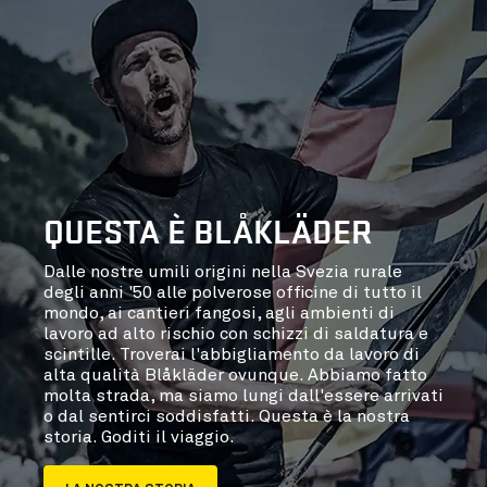
QUESTA È BLÅKLÄDER
Dalle nostre umili origini nella Svezia rurale
degli anni '50 alle polverose officine di tutto il
mondo, ai cantieri fangosi, agli ambienti di
lavoro ad alto rischio con schizzi di saldatura e
scintille. Troverai l'abbigliamento da lavoro di
alta qualità Blåkläder ovunque. Abbiamo fatto
molta strada, ma siamo lungi dall'essere arrivati
o dal sentirci soddisfatti. Questa è la nostra
storia. Goditi il viaggio.