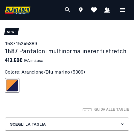
NEW!
15871524
5389
1587
Pantaloni multinorma inerenti stretch
413.58€
IVA inclusa
Colore: Arancione/Blu marino (5389)
cione/Blu marino
GUIDA ALLE TAGLIE
SCEGLI LA TAGLIA