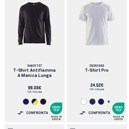
Codice
Codice
34831737
35351063
articolo:
articolo:
T-Shirt Antifiamma
T-Shirt Pro
A Manica Lunga
24.52€
99.06€
IVA inclusa
IVA inclusa
+
CONFRONTA
CONFRONTA