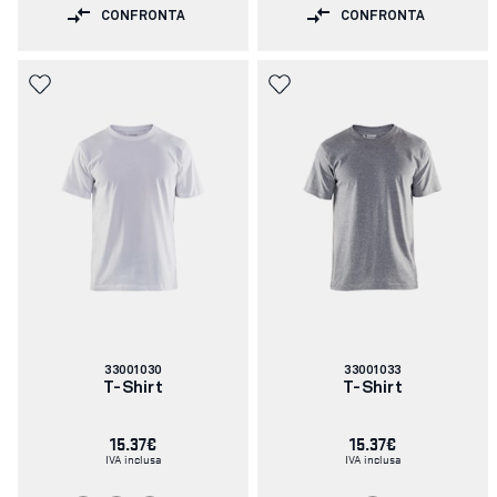
CONFRONTA
CONFRONTA
Codice
Codice
33001030
33001033
articolo:
articolo:
T-Shirt
T-Shirt
15.37€
15.37€
IVA inclusa
IVA inclusa