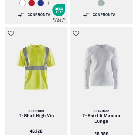
+
CONFRONTA
CONFRONTA
Codice
Codice
33131009
33141032
articolo:
articolo:
T-Shirt High Vis
T-Shirt A Manica
Lunga
46.12€
30.38€
IVA inclusa