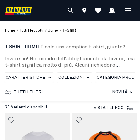
/
/
/
Home
Tutti I Prodotti
Uomo
T-Shirt
T-SHIRT UOMO
È solo una semplice t-shirt, giusto?
Invece no! Nel mondo dell’abbigliamento da lavoro, una
t-shirt significa molto di più. Alcuni richiedono
magliette specifiche, a maniche corte o lunghe,
multinorma, antifiamma, alta visibilità o con
CARATTERISTICHE
COLLEZIONI
CATEGORIA PRODO
protezione UV. Altri desiderano una t-shirt elegante e
leggermente più casual, con stampa 3D, scollo a V,
NOVITÀ
TUTTI I FILTRI
slim-fit, polo o comunque con un design funzionale.
Una cosa è certa: quando si desidera un capo di
71
Varianti disponibili
VISTA ELENCO
abbigliamento di altissima qualità, lo si trova da Blåkläd