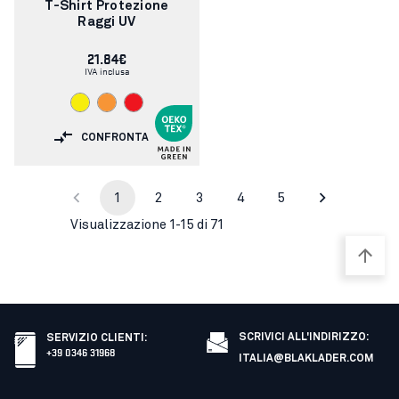
articolo:
T-Shirt Protezione
Raggi UV
21.84€
IVA inclusa
CONFRONTA
1
2
3
4
5
Visualizzazione 1-15 di 71
SCRIVICI ALL'INDIRIZZO:
SERVIZIO CLIENTI
:
+39 0346 31968
ITALIA@BLAKLADER.COM