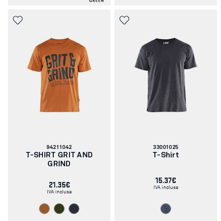
Codice
Codice
94211042
33001025
articolo:
articolo:
T-SHIRT GRIT AND
T-Shirt
GRIND
15.37€
21.35€
IVA inclusa
IVA inclusa