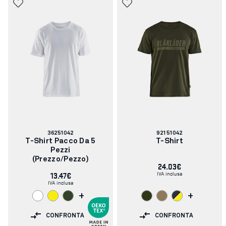
Codice
Codice
36251042
92151042
articolo:
articolo:
T-Shirt Pacco Da 5
T-Shirt
Pezzi
(prezzo/pezzo)
24.03€
IVA inclusa
13.47€
IVA inclusa
+
+
CONFRONTA
CONFRONTA