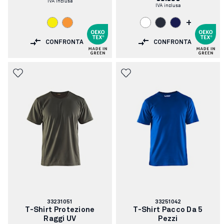
IVA inclusa
+
CONFRONTA
CONFRONTA
Codice
Codice
33231051
33251042
articolo:
articolo:
T-Shirt Protezione
T-Shirt Pacco Da 5
Raggi UV
Pezzi