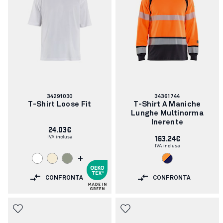
Codice
Codice
34291030
34361744
articolo:
articolo:
T-Shirt Loose Fit
T-Shirt A Maniche
Lunghe Multinorma
Inerente
24.03€
IVA inclusa
163.24€
IVA inclusa
+
CONFRONTA
CONFRONTA