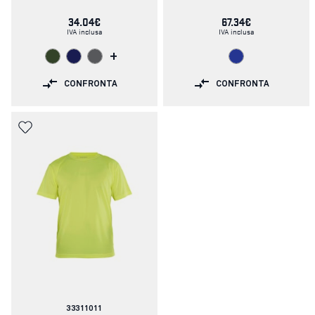
34.04€
67.34€
IVA inclusa
IVA inclusa
+
CONFRONTA
CONFRONTA
Codice
33311011