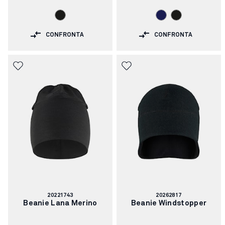
CONFRONTA
CONFRONTA
Codice
Codice
20221743
20262817
articolo:
articolo:
Beanie Lana Merino
Beanie Windstopper