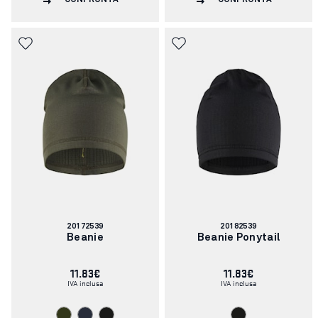
CONFRONTA
CONFRONTA
Codice
Codice
20172539
20182539
articolo:
articolo:
Beanie
Beanie Ponytail
11.83€
11.83€
IVA inclusa
IVA inclusa