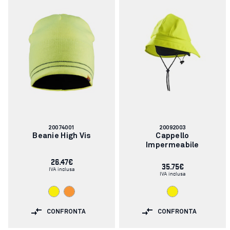
Codice
Codice
20074001
20092003
articolo:
articolo:
Beanie High Vis
Cappello
Impermeabile
26.47€
35.75€
IVA inclusa
IVA inclusa
CONFRONTA
CONFRONTA