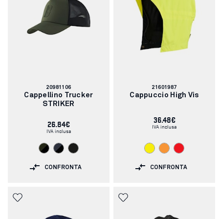
Codice
Codice
20981106
21601987
articolo:
articolo:
Cappellino Trucker
Cappuccio High Vis
STRIKER
36.48€
26.84€
IVA inclusa
IVA inclusa
CONFRONTA
CONFRONTA