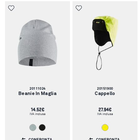
Codice
Codice
20111024
20151900
articolo:
articolo:
Beanie In Maglia
Cappello
14.52€
27.94€
IVA inclusa
IVA inclusa