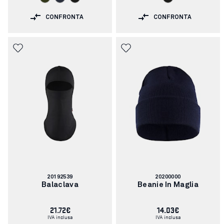
CONFRONTA
CONFRONTA
Codice
Codice
20192539
20200000
articolo:
articolo:
Balaclava
Beanie In Maglia
21.72€
14.03€
IVA inclusa
IVA inclusa