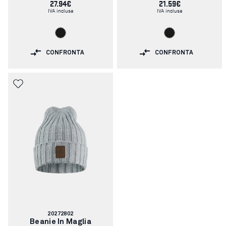
27.94€
21.59€
IVA inclusa
IVA inclusa
CONFRONTA
CONFRONTA
Codice
20272802
articolo:
Beanie In Maglia