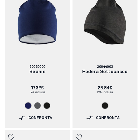
Codice
Codice
20030000
20044003
articolo:
articolo:
Beanie
Fodera Sottocasco
17.32€
26.84€
IVA inclusa
IVA inclusa
CONFRONTA
CONFRONTA