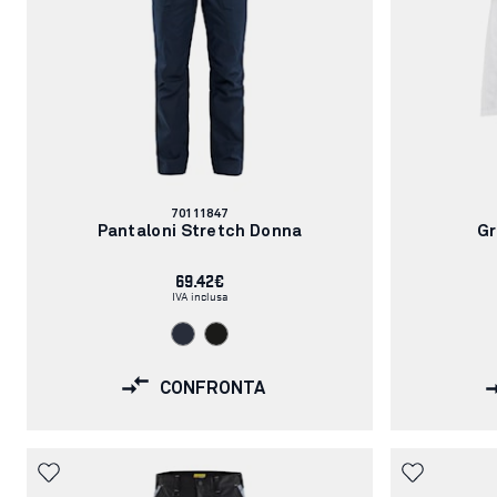
Codice
70111847
articolo:
Pantaloni Stretch Donna
Gr
69.42€
IVA inclusa
CONFRONTA