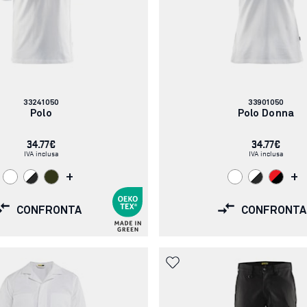
Codice
Codice
33241050
33901050
articolo:
articolo:
Polo
Polo Donna
34.77€
34.77€
IVA inclusa
IVA inclusa
+
+
CONFRONTA
CONFRONTA