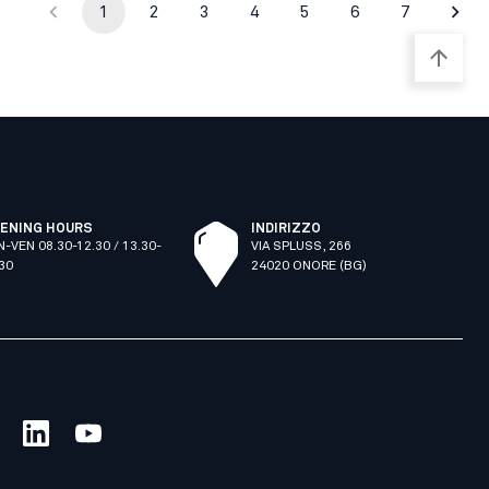
1
2
3
4
5
6
7
ENING HOURS
INDIRIZZO
N-VEN 08.30-12.30 / 13.30-
VIA SPLUSS, 266
.30
24020 ONORE (BG)