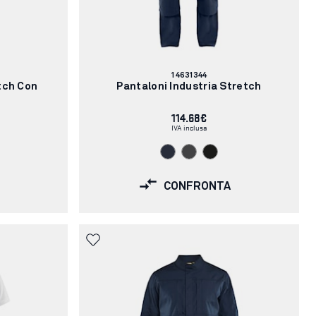
Codice
14631344
articolo:
tch Con
Pantaloni Industria Stretch
114.68€
IVA inclusa
CONFRONTA