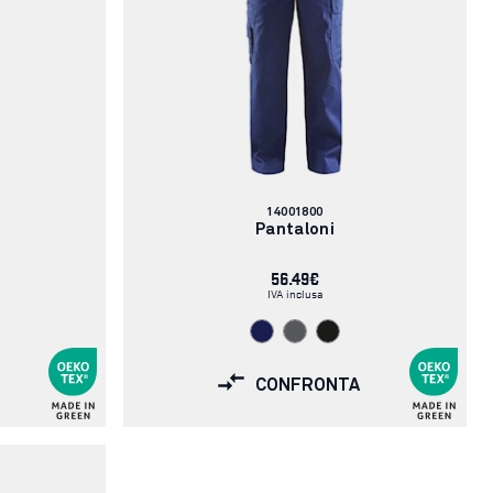
Codice
14001800
articolo:
Pantaloni
56.49€
IVA inclusa
CONFRONTA