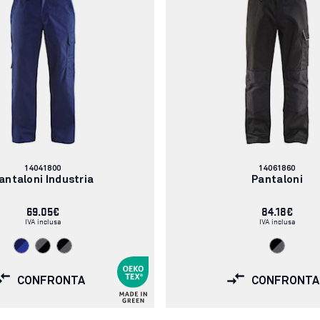
Codice
Codice
14041800
14061860
articolo:
articolo:
antaloni Industria
Pantaloni
69.05€
84.18€
IVA inclusa
IVA inclusa
CONFRONTA
CONFRONTA