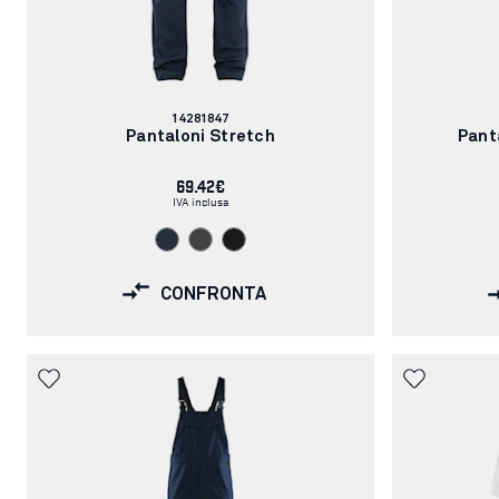
Codice
14281847
articolo:
Pantaloni Stretch
Pant
69.42€
IVA inclusa
CONFRONTA