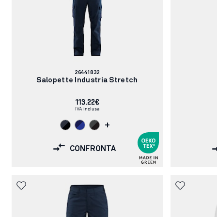
Codice
26441832
articolo:
Salopette Industria Stretch
113.22€
IVA inclusa
+
CONFRONTA