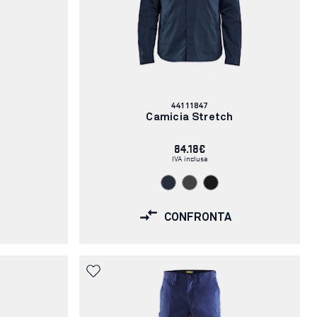
Codice
44111847
articolo:
Camicia Stretch
84.18€
IVA inclusa
CONFRONTA