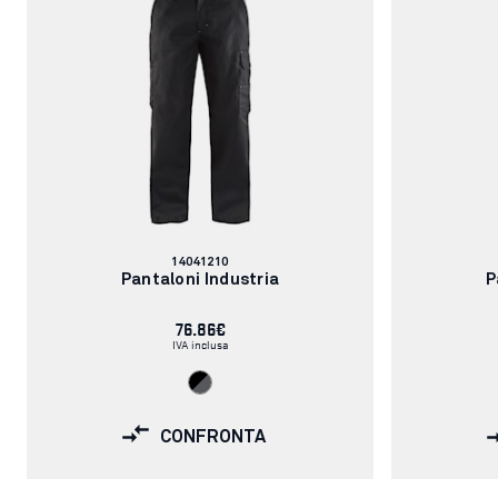
Codice
14041210
articolo:
Pantaloni Industria
P
76.86€
IVA inclusa
CONFRONTA