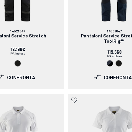
Codice
Codice
14521847
14531847
articolo:
articolo:
aloni Service Stretch
Pantaloni Service Stre
ToolRig™
127.98€
119.56€
IVA inclusa
IVA inclusa
CONFRONTA
CONFRONTA