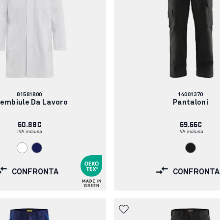
Codice
Codice
81581800
14001370
articolo:
articolo:
embiule Da Lavoro
Pantaloni
60.88€
69.66€
IVA inclusa
IVA inclusa
CONFRONTA
CONFRONTA