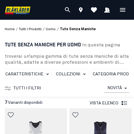
/
/
/
Home
Tutti I Prodotti
Uomo
Tute Senza Maniche
TUTE SENZA MANICHE PER UOMO
In questa pagina
troverai un’ampia gamma di tute senza maniche di alta
qualità, adatte a diverse professioni e ambienti di
lavoro. Le nostre tute senza maniche sono progettate
per offrire il massimo del comfort e della funzionalità;
CARATTERISTICHE
COLLEZIONI
CATEGORIA PRODO
che tu sia imbianchino, artigiano o che tu svolga un
lavoro in cui si richiede protezione a causa
NOVITÀ
TUTTI I FILTRI
dell’ambiente di lavoro ostile, non preoccuparti,
abbiamo quello che fa per te. Alcune delle tute senza
7
Varianti disponibili
VISTA ELENCO
maniche che offriamo sono:
La salopette imbianchino (25321210) , che è stata
appositamente progettata per soddisfare le esigenze
del settore della verniciatura. Creata con materiali
resistenti ed elastici e dotata di tasche funzionali,