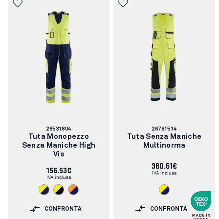
Codice
Codice
26531804
26781514
articolo:
articolo:
Tuta Monopezzo
Tuta Senza Maniche
Senza Maniche High
Multinorma
Vis
360.51€
156.53€
IVA inclusa
IVA inclusa
CONFRONTA
CONFRONTA