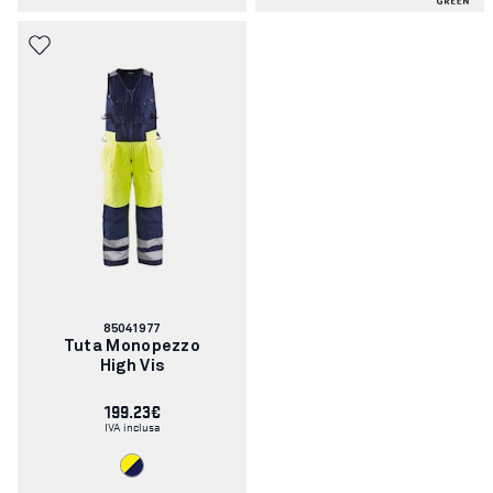
Codice
85041977
articolo:
Tuta Monopezzo
High Vis
199.23€
IVA inclusa