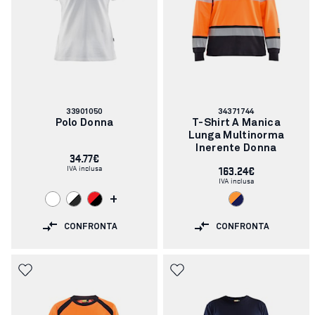
Codice
Codice
33901050
34371744
articolo:
articolo:
Polo Donna
T-Shirt A Manica
Lunga Multinorma
Inerente Donna
34.77€
IVA inclusa
163.24€
IVA inclusa
+
CONFRONTA
CONFRONTA