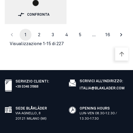
CONFRONTA
1
2
3
4
5
…
16
Visualizzazione 1-15 di 227
SCRIVICI ALL'INDIRIZZO:
SERVIZIO CLIENTI
:
+39 0346 31968
ITALIA@BLAKLADER.COM
SEDE BLÅKLÄDER
OPENING HOURS
VIA AGNELLO, 8
LUN-VEN 08.30-12.30 /
20121 MILANO (MI)
13.30-17.30