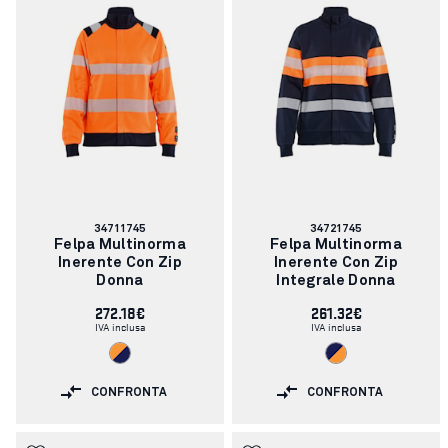
Codice
Codice
34711745
34721745
articolo:
articolo:
Felpa Multinorma
Felpa Multinorma
Inerente Con Zip
Inerente Con Zip
Donna
Integrale Donna
272.18€
261.32€
IVA inclusa
IVA inclusa
CONFRONTA
CONFRONTA