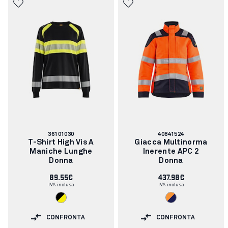
Codice
Codice
36101030
40841524
articolo:
articolo:
T-Shirt High Vis A
Giacca Multinorma
Maniche Lunghe
Inerente APC 2
Donna
Donna
89.55€
437.98€
IVA inclusa
IVA inclusa
CONFRONTA
CONFRONTA