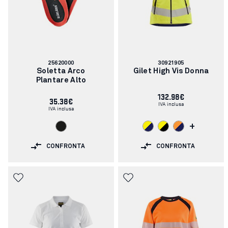
Codice
Codice
25620000
30921905
articolo:
articolo:
Soletta Arco
Gilet High Vis Donna
Plantare Alto
132.98€
35.38€
IVA inclusa
IVA inclusa
+
CONFRONTA
CONFRONTA