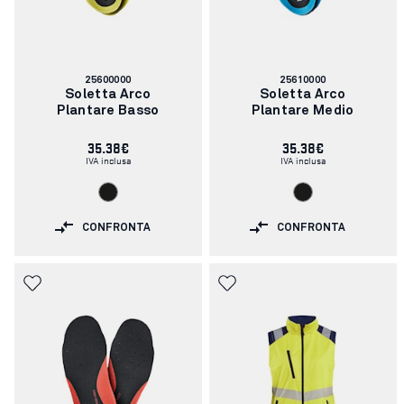
Codice
Codice
25600000
25610000
articolo:
articolo:
Soletta Arco
Soletta Arco
Plantare Basso
Plantare Medio
35.38€
35.38€
IVA inclusa
IVA inclusa
CONFRONTA
CONFRONTA