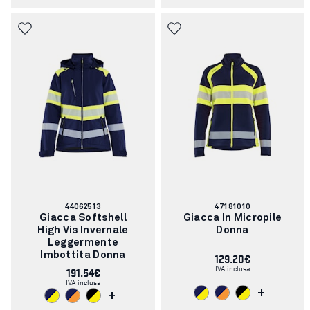
Codice
Codice
44062513
47181010
articolo:
articolo:
Giacca Softshell
Giacca In Micropile
High Vis Invernale
Donna
Leggermente
Imbottita Donna
129.20€
IVA inclusa
191.54€
IVA inclusa
+
+