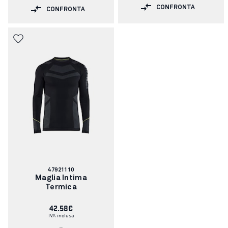
CONFRONTA
CONFRONTA
Codice
47921110
articolo:
Maglia Intima
Termica
42.58€
IVA inclusa