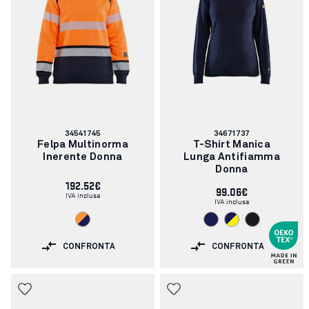
Codice
Codice
34541745
34671737
articolo:
articolo:
Felpa Multinorma
T-Shirt Manica
Inerente Donna
Lunga Antifiamma
Donna
192.52€
99.06€
IVA inclusa
IVA inclusa
CONFRONTA
CONFRONTA