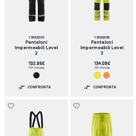
Codice
Codice
13052003
13062005
articolo:
articolo:
Pantaloni
Pantaloni
Impermeabili Level
Impermeabili Level
2
3
102.85€
134.08€
IVA inclusa
IVA inclusa
CONFRONTA
CONFRONTA