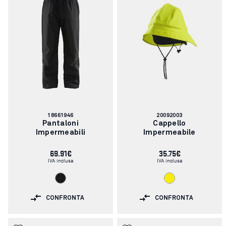
Codice
Codice
18661946
20092003
articolo:
articolo:
Pantaloni
Cappello
Impermeabili
Impermeabile
69.91€
35.75€
IVA inclusa
IVA inclusa
CONFRONTA
CONFRONTA