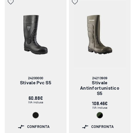
Codice
Codice
24200000
24213909
articolo:
articolo:
Stivale Pvc S5
Stivale
Antinfortunistico
S5
60.88€
IVA inclusa
108.46€
IVA inclusa
CONFRONTA
CONFRONTA