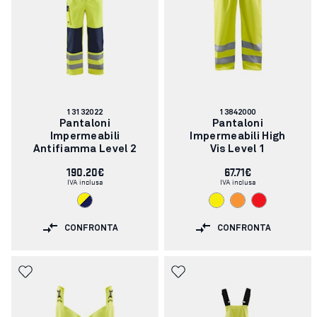
Codice
Codice
13132022
13842000
articolo:
articolo:
Pantaloni
Pantaloni
Impermeabili
Impermeabili High
Antifiamma Level 2
Vis Level 1
190.20€
67.71€
IVA inclusa
IVA inclusa
CONFRONTA
CONFRONTA