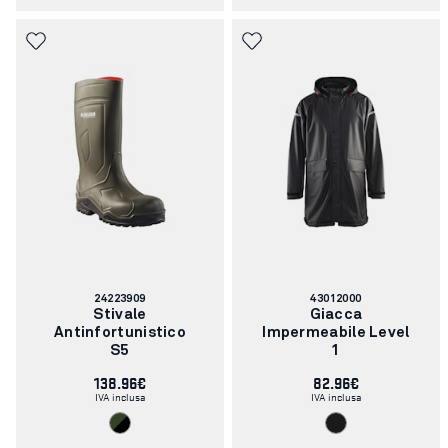
Codice
Codice
24223909
43012000
articolo:
articolo:
Stivale
Giacca
Antinfortunistico
Impermeabile Level
S5
1
138.96€
82.96€
IVA inclusa
IVA inclusa