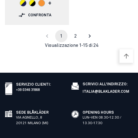
+
CONFRONTA
1
2
Visualizzazione 1-15 di 24
SCRIVICI ALL'INDIRIZZO:
SERVIZIO CLIENTI
:
+39 0346 31968
ITALIA@BLAKLADER.COM
SEDE BLÅKLÄDER
OPENING HOURS
VIA AGNELLO, 8
LUN-VEN 08.30-12.30 /
20121 MILANO (MI)
13.30-17.30