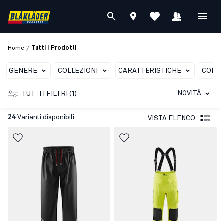
/
Home
Tutti I Prodotti
GENERE
COLLEZIONI
CARATTERISTICHE
COLO
NOVITÀ
TUTTI I FILTRI (1)
24
Varianti disponibili
VISTA ELENCO