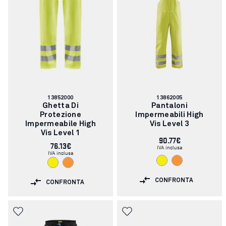
Codice
Codice
13852000
13862005
articolo:
articolo:
Ghetta Di
Pantaloni
Protezione
Impermeabili High
Impermeabile High
Vis Level 3
Vis Level 1
90.77€
76.13€
IVA inclusa
IVA inclusa
CONFRONTA
CONFRONTA