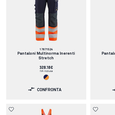
Codice
17871524
articolo:
Pantaloni Multinorma Inerenti
Pantal
Stretch
328.18€
IVA inclusa
CONFRONTA