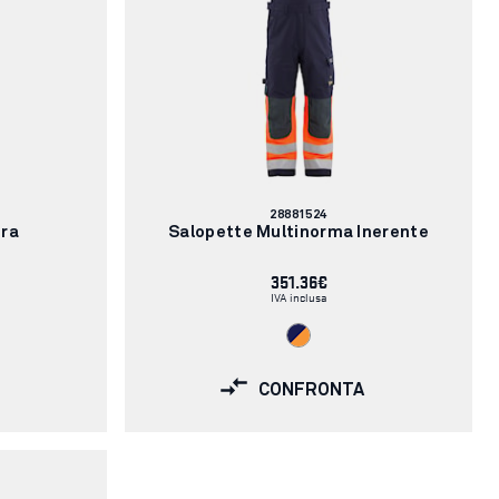
Codice
28881524
articolo:
ura
Salopette Multinorma Inerente
351.36€
IVA inclusa
CONFRONTA