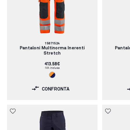
Codice
15871524
articolo:
Pantaloni Multinorma Inerenti
Pantal
Stretch
413.58€
IVA inclusa
CONFRONTA