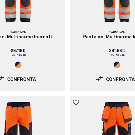
Codice
Codice
14881524
14891524
articolo:
articolo:
oni Multinorma Inerenti
Pantaloni Multinorma I
267.18€
291.58€
IVA inclusa
IVA inclusa
CONFRONTA
CONFRONTA