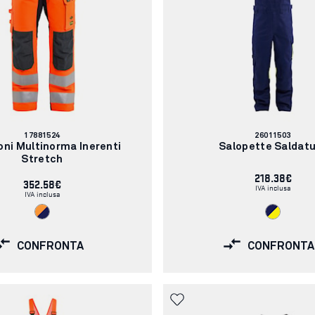
Codice
Codice
17881524
26011503
articolo:
articolo:
oni Multinorma Inerenti
Salopette Saldat
Stretch
218.38€
352.58€
IVA inclusa
IVA inclusa
CONFRONTA
CONFRONTA