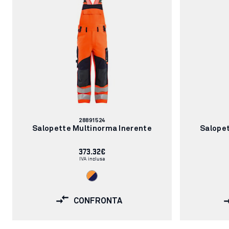
Codice
28891524
articolo:
Salopette Multinorma Inerente
Salopet
373.32€
IVA inclusa
CONFRONTA