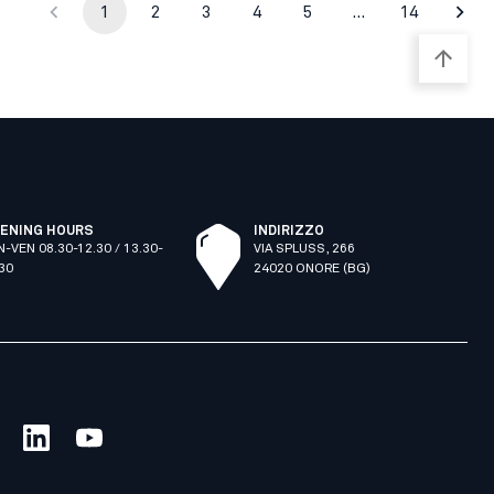
1
2
3
4
5
…
14
ENING HOURS
INDIRIZZO
N-VEN 08.30-12.30 / 13.30-
VIA SPLUSS, 266
.30
24020 ONORE (BG)