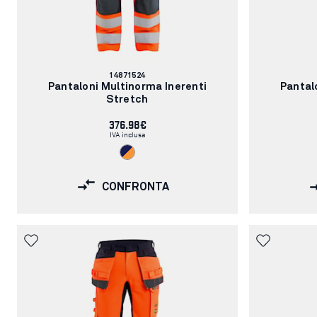
Codice
14871524
articolo:
Pantaloni Multinorma Inerenti
Pantal
Stretch
376.98€
IVA inclusa
CONFRONTA