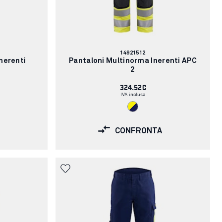
Codice
14921512
articolo:
nerenti
Pantaloni Multinorma Inerenti APC
2
324.52€
IVA inclusa
CONFRONTA