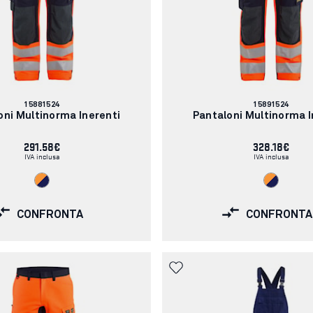
Codice
Codice
15881524
15891524
articolo:
articolo:
oni Multinorma Inerenti
Pantaloni Multinorma I
291.58€
328.18€
IVA inclusa
IVA inclusa
CONFRONTA
CONFRONTA