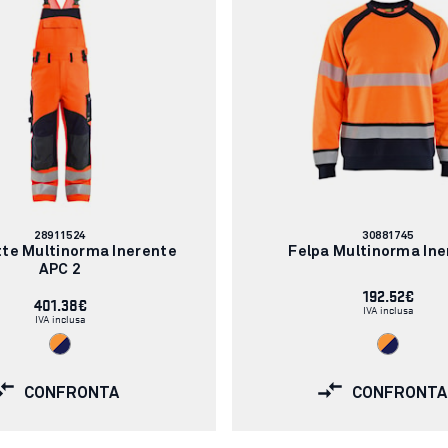
Codice
Codice
28911524
30881745
articolo:
articolo:
te Multinorma Inerente
Felpa Multinorma Ine
APC 2
192.52€
401.38€
IVA inclusa
IVA inclusa
CONFRONTA
CONFRONTA