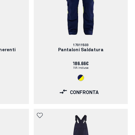
Codice
17011503
articolo:
nerenti
Pantaloni Saldatura
186.66€
IVA inclusa
CONFRONTA