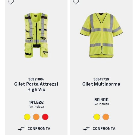
Codice
Codice
30321804
30341729
articolo:
articolo:
Gilet Porta Attrezzi
Gilet Multinorma
High Vis
80.40€
141.52€
IVA inclusa
IVA inclusa
CONFRONTA
CONFRONTA