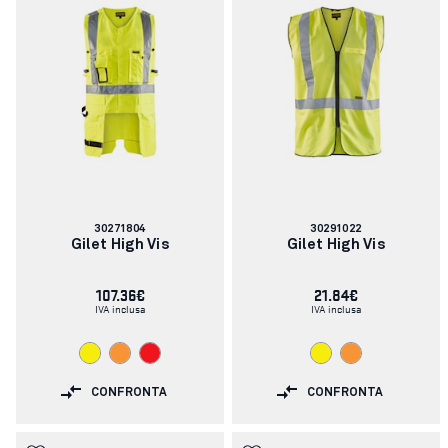
Codice
Codice
30271804
30291022
articolo:
articolo:
Gilet High Vis
Gilet High Vis
107.36€
21.84€
IVA inclusa
IVA inclusa
CONFRONTA
CONFRONTA