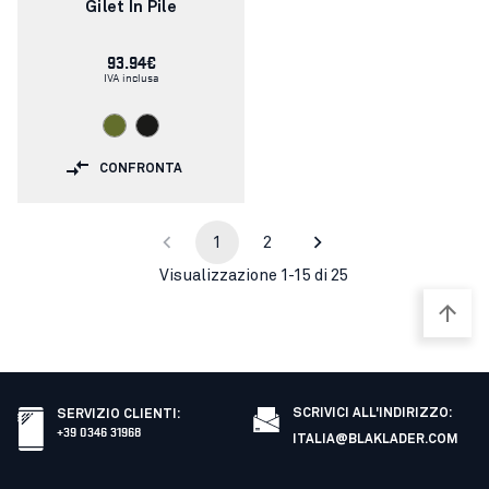
articolo:
Gilet In Pile
93.94€
IVA inclusa
CONFRONTA
1
2
Visualizzazione 1-15 di 25
SCRIVICI ALL'INDIRIZZO:
SERVIZIO CLIENTI
:
+39 0346 31968
ITALIA@BLAKLADER.COM