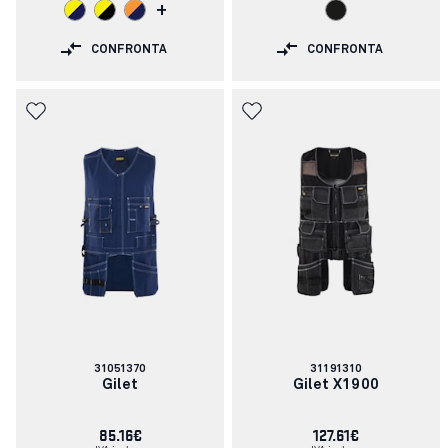
+
CONFRONTA
CONFRONTA
Codice
Codice
31051370
31191310
articolo:
articolo:
Gilet
Gilet X1900
85.16€
127.61€
IVA inclusa
IVA inclusa