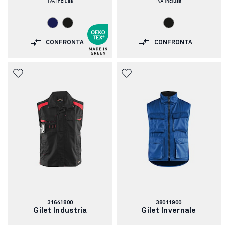
CONFRONTA
CONFRONTA
Codice
Codice
31641800
38011900
articolo:
articolo:
Gilet Industria
Gilet Invernale