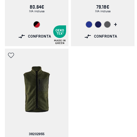
80.64€
79.18€
IVA inclusa
IVA inclusa
+
CONFRONTA
CONFRONTA
Codice
38202955