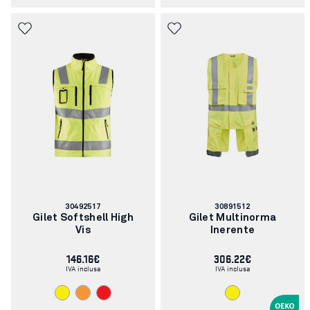
Codice
Codice
30492517
30891512
articolo:
articolo:
Gilet Softshell High
Gilet Multinorma
Vis
Inerente
146.16€
306.22€
IVA inclusa
IVA inclusa