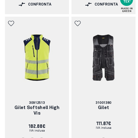
CONFRONTA
CONFRONTA
Codice
Codice
30912513
31001380
articolo:
articolo:
Gilet Softshell High
Gilet
Vis
111.87€
182.88€
IVA inclusa
IVA inclusa