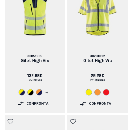
Codice
Codice
30851905
30231022
articolo:
articolo:
Gilet High Vis
Gilet High Vis
132.98€
29.28€
IVA inclusa
IVA inclusa
+
CONFRONTA
CONFRONTA