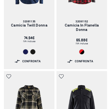
Codice
Codice
32081135
32091152
articolo:
articolo:
Camicia Twill Donna
Camicia In Flanella
Donna
74.54€
65.88€
IVA inclusa
IVA inclusa
CONFRONTA
CONFRONTA