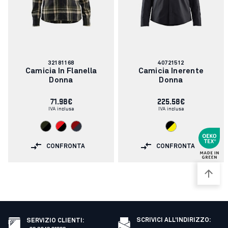
Codice
Codice
32181168
40721512
articolo:
articolo:
Camicia In Flanella
Camicia Inerente
Donna
Donna
71.98€
225.58€
IVA inclusa
IVA inclusa
CONFRONTA
CONFRONTA
SCRIVICI ALL'INDIRIZZO:
SERVIZIO CLIENTI
: