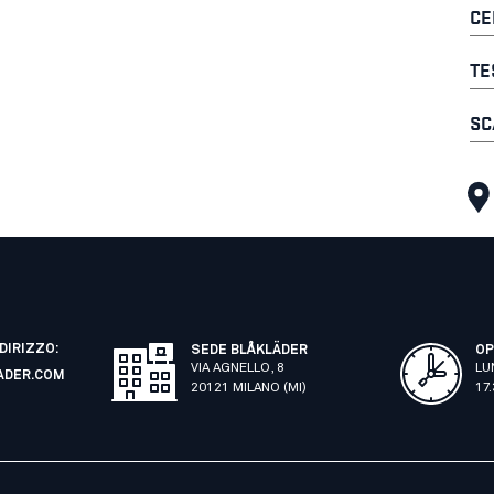
CE
TE
SC
NDIRIZZO:
SEDE BLÅKLÄDER
OP
VIA AGNELLO, 8
LU
ADER.COM
20121 MILANO (MI)
17