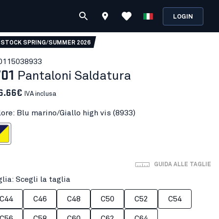
LOGIN
 STOCK SPRING/SUMMER 2026
011503
8933
701
Pantaloni Saldatura
6.66€
IVA inclusa
ore: Blu marino/Giallo high vis (8933)
iallo high vis
GUIDA ALLE TAGLIE
lia: Scegli la taglia
C44
C46
C48
C50
C52
C54
C56
C58
C60
C62
C64