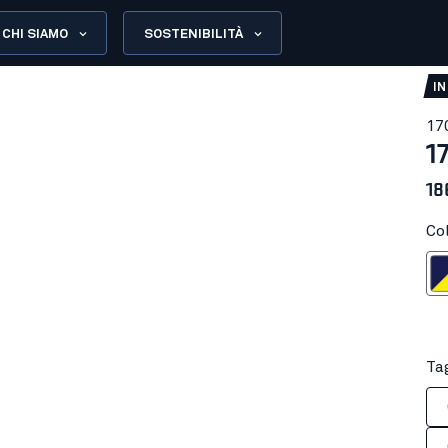
CHI SIAMO
SOSTENIBILITÀ
IN
17
1
18
Col
Blu marino/G
Tag