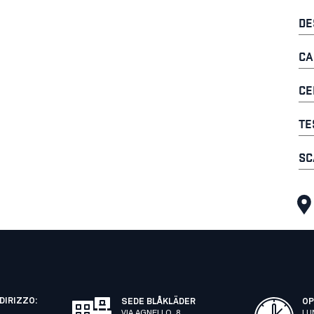
DE
CA
CE
TE
SC
NDIRIZZO:
SEDE BLÅKLÄDER
OP
VIA AGNELLO, 8
LU