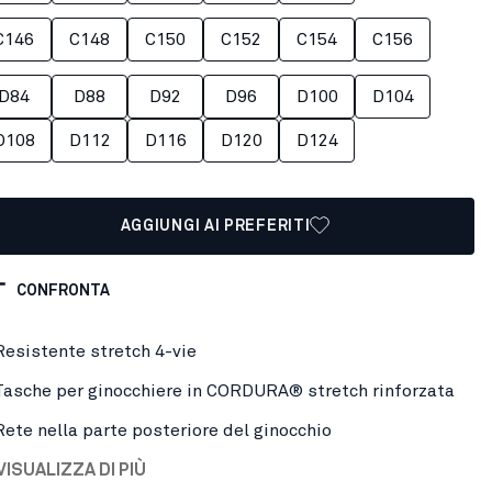
C146
C148
C150
C152
C154
C156
D84
D88
D92
D96
D100
D104
D108
D112
D116
D120
D124
AGGIUNGI AI PREFERITI
CONFRONTA
Resistente stretch 4-vie
Tasche per ginocchiere in CORDURA® stretch rinforzata
Rete nella parte posteriore del ginocchio
VISUALIZZA DI PIÙ