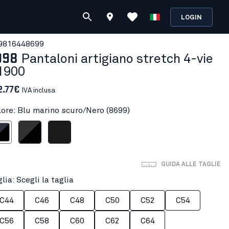
LOGIN
981644
8699
998
Pantaloni artigiano stretch 4-vie
1900
2.77€
IVA inclusa
lore: Blu marino scuro/Nero (8699)
 scuro/Nero
Grigio Scuro/Nero
Nero
GUIDA ALLE TAGLIE
lia: Scegli la taglia
C44
C46
C48
C50
C52
C54
C56
C58
C60
C62
C64