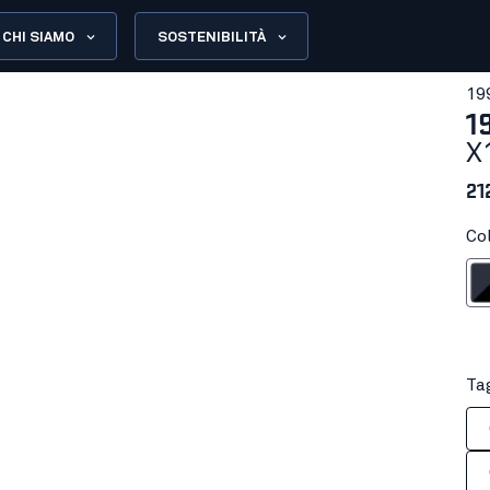
CHI SIAMO
SOSTENIBILITÀ
19
1
X
21
Co
Blu marino
Tag