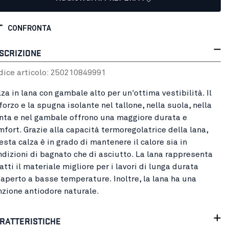
CONFRONTA
SCRIZIONE
dice articolo:
25021084
9991
za in lana con gambale alto per un'ottima vestibilità. Il
forzo e la spugna isolante nel tallone, nella suola, nella
nta e nel gambale offrono una maggiore durata e
mfort. Grazie alla capacità termoregolatrice della lana,
sta calza è in grado di mantenere il calore sia in
ndizioni di bagnato che di asciutto. La lana rappresenta
atti il materiale migliore per i lavori di lunga durata
l'aperto a basse temperature. Inoltre, la lana ha una
nzione antiodore naturale.
RATTERISTICHE