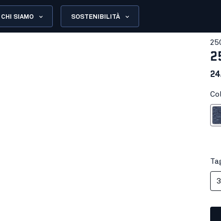
CHI SIAMO
SOSTENIBILITÀ
25
2
24
Co
Nero 
Tag
3