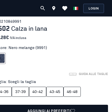
LOGIN
021084
9991
502
Calza in lana
.28€
IVA inclusa
lore: Nero melange (9991)
melange
GUIDA ALLE TAGLIE
lia: Scegli la taglia
4-36
37-39
40-42
43-45
46-48
AGGIUNGI AI PREFERITI