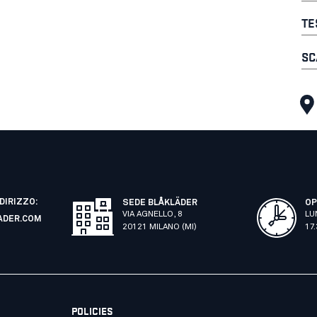
TE
SC
NDIRIZZO:
SEDE BLÅKLÄDER
OP
VIA AGNELLO, 8
LU
ADER.COM
20121 MILANO (MI)
17
POLICIES