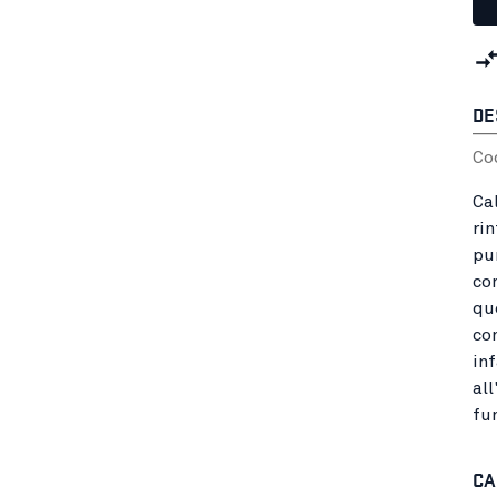
DE
Co
Cal
rin
pu
co
que
co
inf
al
fu
CA