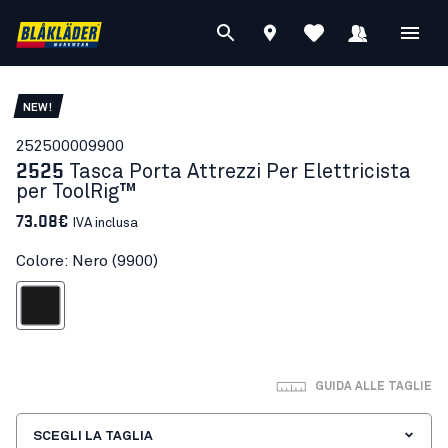
NEW!
25250000
9900
2525
Tasca Porta Attrezzi Per Elettricista
per ToolRig™
73.08€
IVA inclusa
Colore: Nero (9900)
Nero
GUIDA ALLE TAGLIE
SCEGLI LA TAGLIA