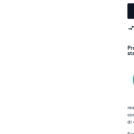
Pr
st
re
co
di
Sco