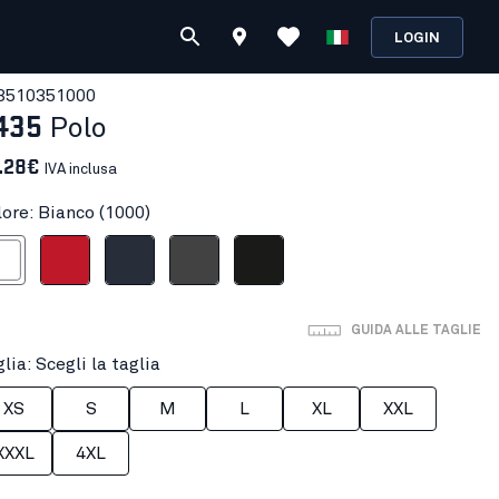
LOGIN
351035
1000
435
Polo
.28€
IVA inclusa
lore: Bianco (1000)
anco
Rosso
Blu marino scuro
Grigio medio
Nero
GUIDA ALLE TAGLIE
lia: Scegli la taglia
XS
S
M
L
XL
XXL
XXXL
4XL