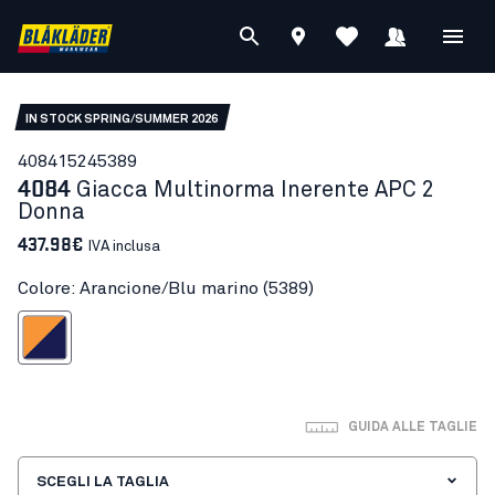
IN STOCK SPRING/SUMMER 2026
40841524
5389
4084
Giacca Multinorma Inerente APC 2
Donna
437.98€
IVA inclusa
Colore: Arancione/Blu marino (5389)
cione/Blu marino
GUIDA ALLE TAGLIE
SCEGLI LA TAGLIA