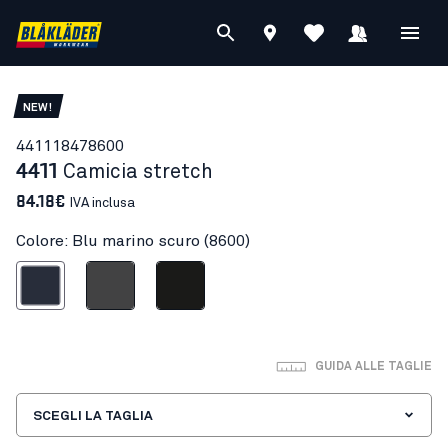
NEW!
44111847
8600
4411
Camicia stretch
84.18€
IVA inclusa
Colore: Blu marino scuro (8600)
u marino scuro
Grigio medio
Nero
GUIDA ALLE TAGLIE
SCEGLI LA TAGLIA