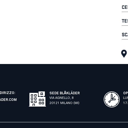
CE
TE
SC
NDIRIZZO:
SEDE BLÅKLÄDER
OP
VIA AGNELLO, 8
LU
ADER.COM
20121 MILANO (MI)
17