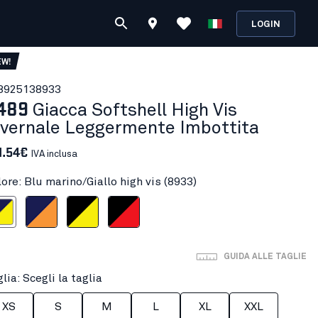
LOGIN
EW!
892513
8933
489
Giacca Softshell High Vis
nvernale Leggermente Imbottita
1.54€
IVA inclusa
ore: Blu marino/Giallo high vis (8933)
iallo high vis
lu marino/Arancione
Nero/Giallo high vis
Nero/Rosso
GUIDA ALLE TAGLIE
lia: Scegli la taglia
XS
S
M
L
XL
XXL