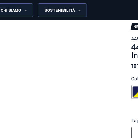
CHI SIAMO
SOSTENIBILITÀ
N
44
4
I
19
Col
Blu marino/G
B
Tag