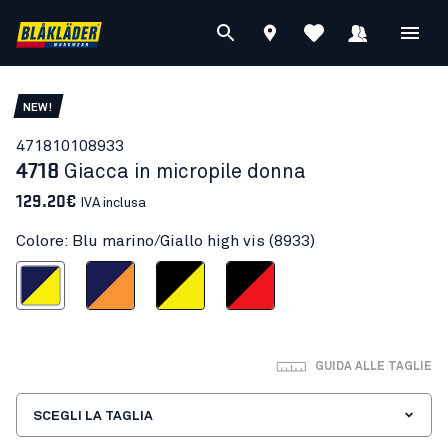
NEW!
47181010
8933
4718
Giacca in micropile donna
129.20€
IVA inclusa
Colore: Blu marino/Giallo high vis (8933)
rino/Giallo high vis
Blu marino/Arancione
Nero/Giallo high vis
Nero/Rosso
GUIDA ALLE TAGLIE
SCEGLI LA TAGLIA