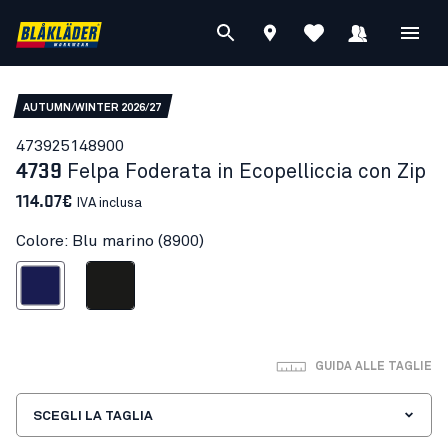
AUTUMN/WINTER 2026/27
47392514
8900
4739
Felpa Foderata in Ecopelliccia con Zip
114.07€
IVA inclusa
Colore: Blu marino (8900)
Blu marino
Nero
GUIDA ALLE TAGLIE
SCEGLI LA TAGLIA