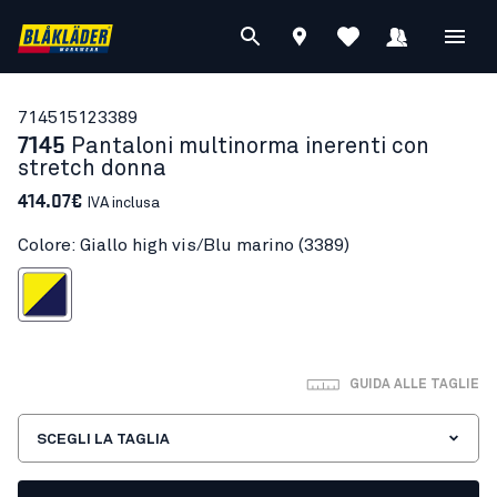
71451512
3389
7145
Pantaloni multinorma inerenti con
stretch donna
414.07€
IVA inclusa
Colore: Giallo high vis/Blu marino (3389)
 high vis/Blu marino
GUIDA ALLE TAGLIE
SCEGLI LA TAGLIA